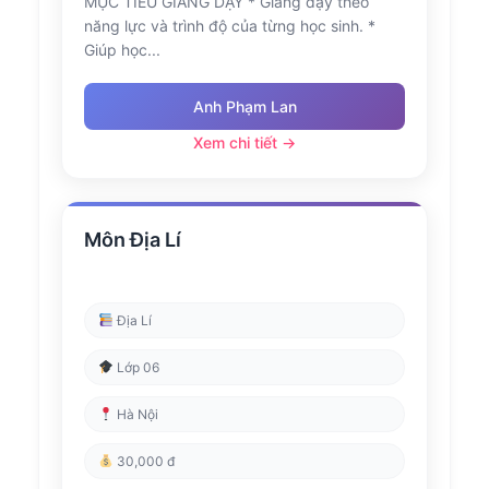
MỤC TIÊU GIẢNG DẠY * Giảng dạy theo
năng lực và trình độ của từng học sinh. *
Giúp học...
Anh Phạm Lan
Xem chi tiết →
Môn Địa Lí
Địa Lí
Lớp 06
Hà Nội
30,000 đ