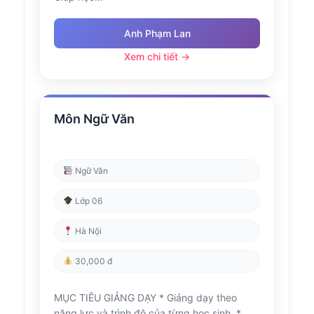
Anh Phạm Lan
Xem chi tiết →
Môn Ngữ Văn
Ngữ Văn
Lớp 06
Hà Nội
30,000 đ
MỤC TIÊU GIẢNG DẠY * Giảng dạy theo
năng lực và trình độ của từng học sinh. *