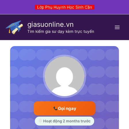
Skip
Lớp Phụ Huynh Học Sinh Cần
to
content
giasuonline.vn
Tim kiếm gia sư dạy kèm trực tuyến
Gọi ngay
Hoạt động 2 months trước