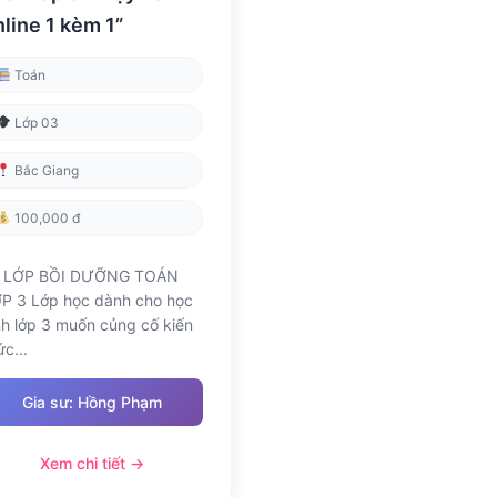
nline 1 kèm 1”
Toán
Lớp 03
Bắc Giang
100,000 đ
LỚP BỒI DƯỠNG TOÁN
P 3 Lớp học dành cho học
nh lớp 3 muốn củng cố kiến
ức...
Gia sư: Hồng Phạm
Xem chi tiết →