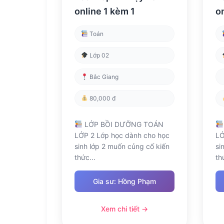
online 1 kèm 1
o
Toán
Lớp 02
Bắc Giang
80,000 đ
LỚP BỒI DƯỠNG TOÁN
LỚP 2 Lớp học dành cho học
LỚ
sinh lớp 2 muốn củng cố kiến
si
thức...
th
Gia sư: Hồng Phạm
Xem chi tiết →