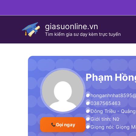
Skip
to
content
giasuonline.vn
Tim kiếm gia sư dạy kèm trực tuyến
Phạm Hồn
honganhnhat8595@
0387565463
Đông Triều - Quảng
Giới tính: Nữ
Gọi ngay
Giọng nói: Giọng M