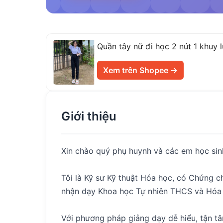
Quần tây nữ đi học 2 nút 1 khuy
Xem trên Shopee →
Giới thiệu
Xin chào quý phụ huynh và các em học sin
Tôi là Kỹ sư Kỹ thuật Hóa học, có Chứng 
nhận dạy Khoa học Tự nhiên THCS và Hóa 
Với phương pháp giảng dạy dễ hiểu, tận tâ