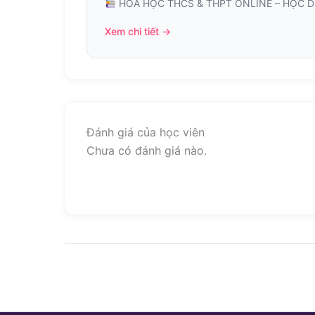
HÓA HỌC THCS & THPT ONLINE – HỌC DỄ 
Xem chi tiết →
Đánh giá của học viên
Chưa có đánh giá nào.