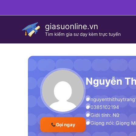
Skip
to
content
giasuonline.vn
Tim kiếm gia sư dạy kèm trực tuyến
Nguyễn Th
nguyenthithuytran
0385102194
Giới tính: Nữ
Giọng nói: Giọng M
Gọi ngay