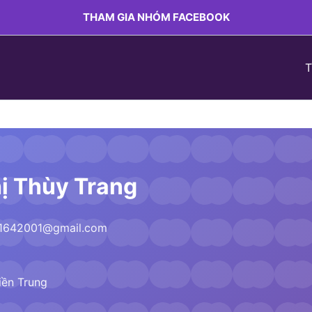
THAM GIA NHÓM FACEBOOK
T
ị Thùy Trang
g1642001@gmail.com
iền Trung