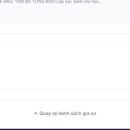
HIỂU, TIẾN BỘ TỪNG BUỔI Lớp học dành cho học...
← Quay lại danh sách gia sư