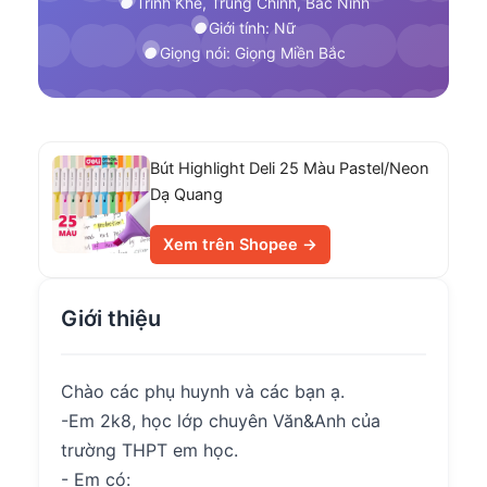
Trình Khê, Trung Chính, Bắc Ninh
Giới tính: Nữ
Giọng nói: Giọng Miền Bắc
Bút Highlight Deli 25 Màu Pastel/Neon
Dạ Quang
Xem trên Shopee →
Giới thiệu
Chào các phụ huynh và các bạn ạ.
-Em 2k8, học lớp chuyên Văn&Anh của
trường THPT em học.
- Em có: