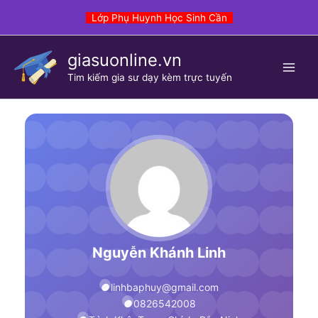
Skip
Lớp Phụ Huynh Học Sinh Cần
to
content
giasuonline.vn
Tim kiếm gia sư dạy kèm trực tuyến
Nguyễn Khánh Linh
linhbaphuy@gmail.com
0826542008