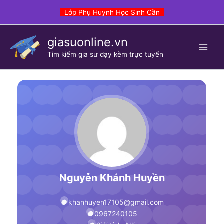
Skip
Lớp Phụ Huynh Học Sinh Cần
to
content
giasuonline.vn
Tim kiếm gia sư dạy kèm trực tuyến
Nguyễn Khánh Huyền
khanhuyen17105@gmail.com
0967240105