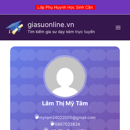
Skip
Lớp Phụ Huynh Học Sinh Cần
to
content
giasuonline.vn
Tim kiếm gia sư dạy kèm trực tuyến
Lâm Thị Mỹ Tâm
mytam24022005@gmail.com
0867023824