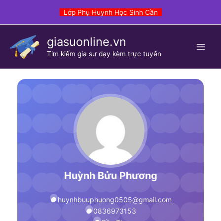
Skip
Lớp Phụ Huynh Học Sinh Cần
to
content
giasuonline.vn
Tim kiếm gia sư dạy kèm trực tuyến
Huỳnh Bửu Phương
huynhbuuphuong0505@gmail.com
0836973153